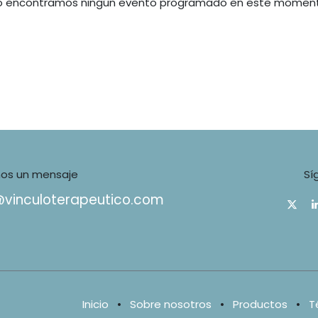
o encontramos ningún evento programado en este moment
nos un mensaje
Sí
@vinculoterapeutico.com
Inicio
•
Sobre nosotros
•
Productos
•
T